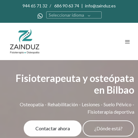
944 65 71 32
/
686 90 63 74
|
info@zainduz.es
Seleccionar idioma
Fisioterapeuta y osteópata
en Bilbao
Osteopatía - Rehabilitación - Lesiones - Suelo Pélvico -
Fisioterapia deportiva
Contactar ahora
¿Dónde está?