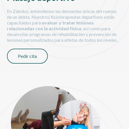
En Zainduz, entendemos las demandas únicas del cuerpo
de un atleta. Nuestros fisioterapeutas deportivos están
capacitados para
evaluar y tratar lesiones
relacionadas con la actividad física
, así como para
desarrollar programas de rehabilitación y prevención de
lesiones personalizados para atletas de todos los niveles.
Pedir cita